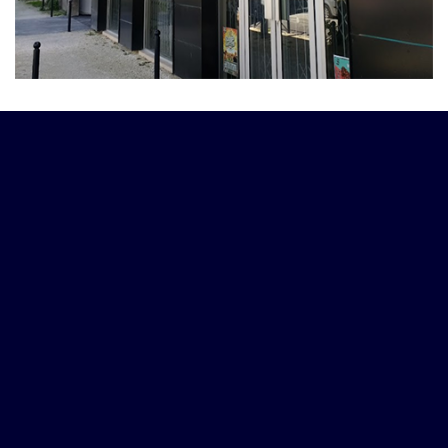
Spécialistes du mobilier de bureau
Depuis plus de 50 ans DALLA SANTA MOBILIER a appris à
anticiper vos besoins, en restant le plus proche des
spécificités de votre métier : entreprises privées,
collectivités, professions libérales. Notre organisation est
entièrement conçue pour répondre à des professionnels, en
proposant une solution adaptée à chaque projet
d’aménagement de bureau.
Nous misons beaucoup sur la qualité de nos produits qui
repose sur le savoir-faire de nos partenaires fabricant :
les meilleures marques Françaises et Européennes de mobilier
de bureaux.
Nous saurons vous guider vers la gamme de mobilier qui